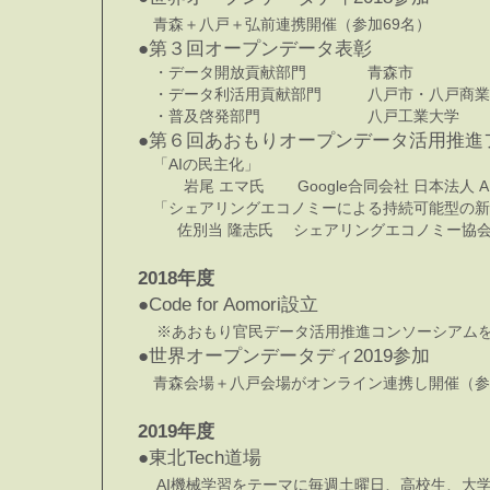
青森＋
八戸＋
弘前連携開催（
参加69名
●第３回オープンデータ表彰
・データ開放貢献部門 青森市
・データ利活用貢献部門 八戸市・八戸商業高校
・普及啓発部門 八戸工業
●第６回あおもりオープンデータ活用推進
「AIの民主化」
岩尾 エマ氏 Google合同会社 日本法人 
「シェアリングエコノミーによる持続可能型の新
佐別当 隆志氏 シェアリングエコノミー協会
2018年度
●Code for Aomori設立
※
あおもり官民データ活用推進コンソーシアムを解散し
●世界オープンデータディ2019参加
青森会場＋八戸会場がオンライン連携し開催（
2019年度
●東北Tech道場
AI機械学習をテーマに毎週土曜日、高校生、大