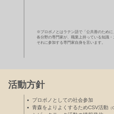
※プロボノとは
ラテン語
で「公共善のために」を意
各分野の専門家が、職業上持っている知識・
それに参加する専門家自身を言います。
活動方針
プロボノとしての社会参加
青森をよりよくするためCSV活動
（C