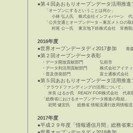
●第４回あおもりオープンデータ活用推進
「オープンにするということは何か」
小林 弘人氏 株式会社インフォバーン 代表
「公共交通とオープンデータ～東京メトロの取
村尾 公一氏 東京地下鉄株式会社 常務
2016年度
●世界オープンデータディ2017参加
青
●第２回オープンデータ表彰
・データ開放貢献部門 弘前市
・データ利活用貢献部門 株式会社アイティ
・普及啓発部門 富士通株式会社
●第５回あおもりオープンデータ活用推進
「クラウドファンディングの活用について」
米良 はるか氏 READY FOR株式会社 代表
「総務省におけるオープンデータ推進の取組」
岩間 健宏氏 総務省 情報流通行政局情報流
2017年度
●平成２９年度「情報通信月間」総務省東
●世界オープンデータディ2018参加