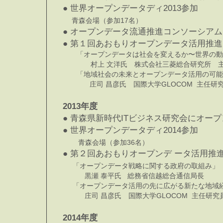
● 世界オープンデータディ2013参加
青森会場（参加17名）
●
オープンデータ流通推進コンソーシアム
● 第１回あおもりオープンデータ活用推
「オープンデータは社会を変えるか〜世界の動
村上 文洋氏 株式会社三菱総合研究
「地域社会の未来とオープンデータ活用の可能
庄司 昌彦氏 国際大学GLOCOM 主任
2013年度
● 青森県新時代ITビジネス研究会にオー
● 世界オープンデータディ2014参加
青森会場（参加36名）
● 第２回あおもりオープンデ ータ活用
「オープンデータ戦略に関する政府の取組み」
黒瀬 泰平氏 総務省信越総合通信局長
「オープンデータ活用の先に広がる新たな地域
庄
司
昌
彦氏 国際大学GLOCOM 主任
2014年度