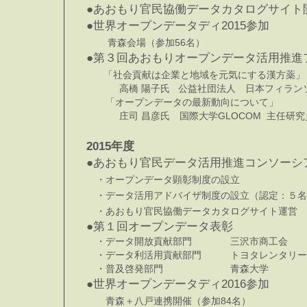
●あおもり官民協働データカタログサイ
●世界オープンデータディ2015参加
青森会場（参加56名）
●第３回あおもりオープンデータ活用推
「社会貢献は企業と地域を元気にする漢方薬」
高橋 陽子氏 公益社団法人 日本フィラン
「オープンデータの最新動向について」
庄司 昌彦氏 国際大学GLOCOM 主任
2015年度
●あおもり官民データ活用推進コンソー
・オープンデータ顕彰制度の設立
・データ活用アドバイザ制度の設立（認定：５名
・あおもり官民協働データカタログサイト運営
●第１回オープンデータ表彰
・データ開放貢献部門 三沢市商工会
・データ利活用貢献部門 トヨタレンタリー
・普及啓発部門 青森大学
●世界オープンデータディ2016参加
青森＋八戸連携開催（参加84名）